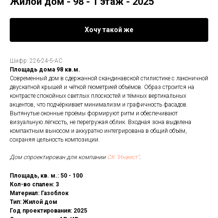
Жилой дом - 98 - 1 этаж - 2025
Хочу такой же
Шифр: 226-24-5-АС
Площадь дома 98 кв.м.
Современный дом в сдержанной скандинавской стилистике с лаконичной
двускатной крышей и чёткой геометрией объёмов. Образ строится на
контрасте спокойных светлых плоскостей и тёмных вертикальных
акцентов, что подчёркивает минимализм и графичность фасадов.
Вытянутые оконные проёмы формируют ритм и обеспечивают
визуальную лёгкость, не перегружая облик. Входная зона выделена
компактным выносом и аккуратно интегрирована в общий объём,
сохраняя цельность композиции.
Дом спроектирован для компании
СК "Инвест"
.
Площадь, кв. м.: 50 - 100
Кол-во спален: 3
Материал: Газоблок
Тип: Жилой дом
Год проектирования: 2025