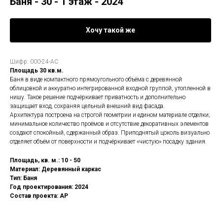
Баня - 30 - 1 этаж - 2024
Хочу такой же
Шифр: 000-24-АС
Площадь 30 кв.м.
Баня в виде компактного прямоугольного объёма с деревянной
облицовкой и аккуратно интегрированной входной группой, утопленной в
нишу. Такое решение подчёркивает приватность и дополнительно
защищает вход, сохраняя цельный внешний вид фасада.
Архитектура построена на строгой геометрии и едином материале отделки;
минимальное количество проёмов и отсутствие декоративных элементов
создают спокойный, сдержанный образ. Приподнятый цоколь визуально
отделяет объём от поверхности и подчёркивает «чистую» посадку здания.
Площадь, кв. м.: 10 - 50
Материал: Деревянный каркас
Тип: Баня
Год проектирования: 2024
Состав проекта: АР