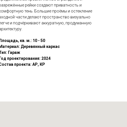
разрежённые рейки создают приватность и
комфортную тень. Большие проёмы и остекление
входной части делают пространство визуально
легче и подчёркивают аккуратную, продуманную
архитектуру.
Площадь, кв. м.: 10 - 50
Материал: Деревянный каркас
Тип: Гараж
Год проектирования: 2024
Состав проекта: АР, КР