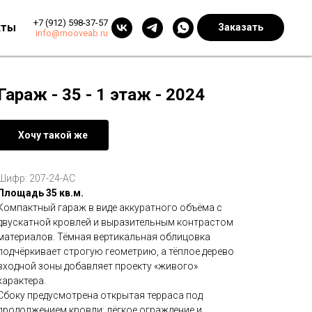
+7 (912) 598-37-57
кты
Заказать
info@mooveab.ru
Гараж - 35 - 1 этаж - 2024
Хочу такой же
Шифр: 207-24-АС
Площадь 35 кв.м.
Компактный гараж в виде аккуратного объёма с
двускатной кровлей и выразительным контрастом
материалов. Тёмная вертикальная облицовка
подчёркивает строгую геометрию, а тёплое дерево
входной зоны добавляет проекту «живого»
характера.
Сбоку предусмотрена открытая терраса под
продолжением кровли: лёгкое ограждение и