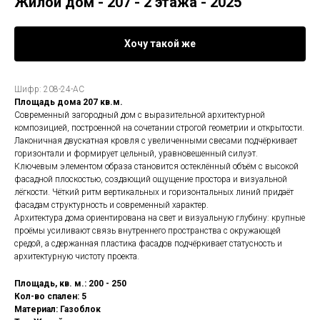
Жилой дом - 207 - 2 этажа - 2025
Хочу такой же
Шифр: 208-24-АС
Площадь дома 207 кв.м.
Современный загородный дом с выразительной архитектурной
композицией, построенной на сочетании строгой геометрии и открытости.
Лаконичная двускатная кровля с увеличенными свесами подчёркивает
горизонтали и формирует цельный, уравновешенный силуэт.
Ключевым элементом образа становится остеклённый объём с высокой
фасадной плоскостью, создающий ощущение простора и визуальной
лёгкости. Чёткий ритм вертикальных и горизонтальных линий придаёт
фасадам структурность и современный характер.
Архитектура дома ориентирована на свет и визуальную глубину: крупные
проёмы усиливают связь внутреннего пространства с окружающей
средой, а сдержанная пластика фасадов подчёркивает статусность и
архитектурную чистоту проекта.
Площадь, кв. м.: 200 - 250
Кол-во спален: 5
Материал: Газоблок